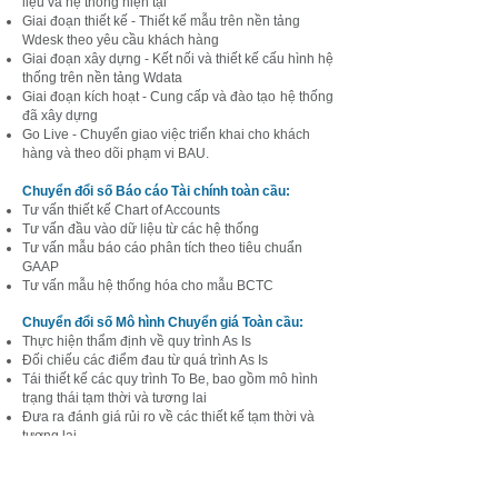
liệu và hệ thống hiện tại
Giai đoạn thiết kế - Thiết kế mẫu trên nền tảng
Wdesk theo yêu cầu khách hàng
Giai đoạn xây dựng - Kết nối và thiết kế cấu hình hệ
thống trên nền tảng Wdata
Giai đoạn kích hoạt - Cung cấp
và đào tạo
hệ thống
đã xây dựng
Go Live - Chuyển giao việc triển khai cho khách
hàng và theo dõi phạm vi BAU.
Chuyển đổi số Báo cáo Tài chính toàn cầu:
Tư vấn thiết kế Chart of Accounts
​Tư vấn đầu vào dữ liệu từ các hệ thống
Tư vấn mẫu báo cáo phân tích theo tiêu chuẩn
GAAP
Tư vấn mẫu hệ thống hóa cho mẫu BCTC
Chuyển đổi số Mô hình Chuyển giá Toàn cầu:
Thực hiện thẩm định về quy trình As Is
Đối chiếu các điểm đau từ quá trình As Is
Tái thiết kế các quy trình To Be, bao gồm mô hình
trạng thái tạm thời và tương lai
Đưa ra đánh giá rủi ro về các thiết kế tạm thời và
tương lai
Bàn giao kết quả và tư vấn các bước tiếp theo.
Kết quả Chuyển giao: