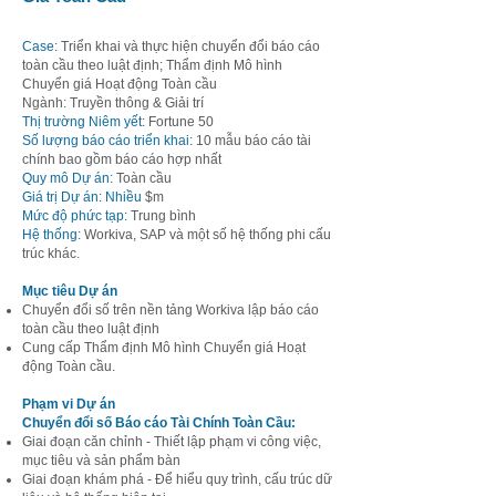
Case:
Triển khai và thực hiện chuyển đổi báo cáo
toàn cầu theo luật định; Thẩm định Mô hình
C
huyển giá H
oạt động T
oàn cầu
Ngành: Truyền thông & Giải trí
Thị trường Niêm yết:
Fortune 50
Số lượng báo cáo triển khai:
10 mẫu báo cáo tài
chính bao gồm báo cáo hợp nhất
Quy mô Dự án:
Toàn cầu
Giá trị Dự án: Nhiều
$m
Mức độ phức tạp:
Trung bình
Hệ thống:
Workiva, SAP và một số hệ thống phi cấu
trúc khác.
Mục tiêu Dự án
Chuyển đổi số trên nền tảng Workiva lập báo cáo
toàn cầu theo luật định
Cung cấp Thẩm định Mô hình Chuyển giá Hoạt
động Toàn cầu.
Phạm vi Dự án
Chuyển đổi số Báo cáo Tài Chính Toàn Cầu:
Giai đoạn căn chỉnh - Thiết lập phạm vi công việc,
mục tiêu và sản phẩm bàn
Giai đoạn khám phá - Để hiểu quy trình, cấu trúc dữ