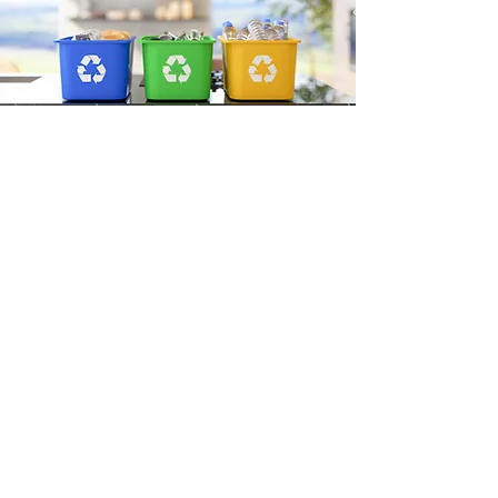
Các doanh nghiệp đang phải đối mặt với
áp lực về các lĩnh vực phát triển bền vững
như:
1. Giảm Phát thải Carbon
2. Chuyển đổi Xanh và Phát triển Bền
vững
3. Rủi ro Khí hậu, Thích ứng và Khả năng
Phục hồi
4. Vận hành Bền vững, và nhiều hơn nữa
YTT giúp khách hàng tái hình dung vị thế
của mình so với các doanh nghiệp hàng
đầu trong ngành. Chúng tôi giúp thiết kế
chiến lược và giải pháp với lộ trình để thực