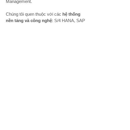
Management.
Chúng tôi quen thuộc với các
hệ thống
nền tảng và công nghệ
: S/4 HANA, SAP
ECC, SAC, Workiva, Blackline, Trintech,
JDE, Coupa, Oracle, MYOB, Fast
Accounting và Database Management.
Điểm chạm quan trọng khiến chúng tôi gắn
kết trong một gia đình chung -
YTT
Consulting
là cùng đam mê khám khá
năng lực vô hạn của các đột phá công
nghệ và sự hợp tác, để truyền cảm hứng
và năng lượng tích cực tới cộng đồng
doanh nghiệp trong hành trình bền vững,
cùng nhau trở nên kiên cường trong thế
giới VUCA.